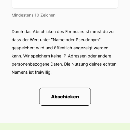
00:01:06: Heute mal ohne Gast?
00:01:07: Heute sind wir alleine im Ruhepool
Mindestens 10 Zeichen
00:01:09: Ja und wir sprechen über ein
Durch das Abschicken des Formulars stimmst du zu,
einduziertes, kocktnitives Unwohlsein.
dass der Wert unter "Name oder Pseudonym"
00:01:14: Das tun wir wohl
gespeichert wird und öffentlich angezeigt werden
kann. Wir speichern keine IP-Adressen oder andere
00:01:15: ja genau.
personenbezogene Daten. Die Nutzung deines echten
Namens ist freiwillig.
00:01:16: Ein kurzer Bericht aus dem
Maschinenraum.
00:01:20: ich habe für das Intro zwei
Abschicken
verschiedene Feedbacke gekriegt.
00:01:24: zum einen dass es doch total gut ist
wenn das strukturiert und immer das gleiche ist
dass das vorgelesene oder das vorbereitete Gut