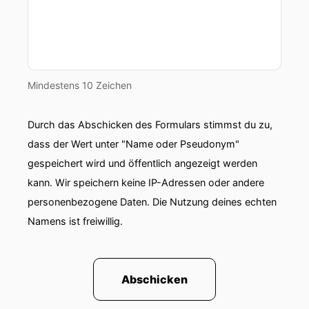
jetzt zurückspulen und dann machen wir es in
richtig.
00:00:58: Hallo Urs, das ist schön, dass wir das
mal wieder... geschafft haben, uns jetzt hier
Mindestens 10 Zeichen
nicht im Raum Freiburg, im Raum Freiburg
zusammenzufinden.
Durch das Abschicken des Formulars stimmst du zu,
00:01:07: In Hollywood.
dass der Wert unter "Name oder Pseudonym"
gespeichert wird und öffentlich angezeigt werden
00:01:08: In Hollywood, das ist in Hollywood.
kann. Wir speichern keine IP-Adressen oder andere
00:01:09: Ja,
personenbezogene Daten. Die Nutzung deines echten
Namens ist freiwillig.
00:01:09: wir haben es ja geschafft und dann
letztes Mal schon festgehalten.
00:01:11: Richtig,
Abschicken
00:01:11: richtig, richtig.