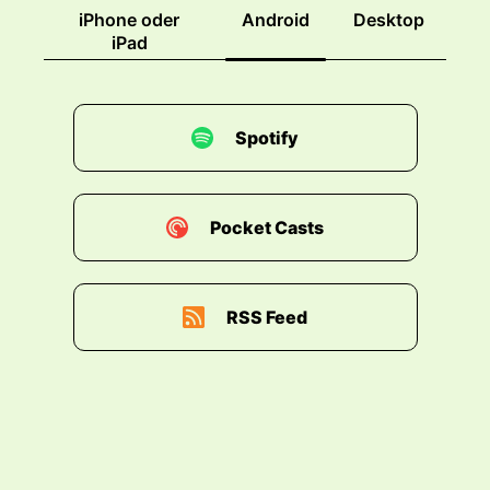
iPhone oder
Android
Desktop
00:01:37: in der letzten Folge haben wir über AI
iPad
und Context-Switching gesprochen.
00:01:43: Ja!
Spotify
00:01:43: Und Stress
00:01:44: usw.,
Pocket Casts
00:01:44: genau.
00:01:45: Genau.
RSS Feed
00:01:45: Du hattest da die These aufgestellt.
00:01:49: Oh, ich starte einen Agenten... Was
mache ich denn wenn der Agent etwas macht?
00:01:53: Der neuen Agenten.