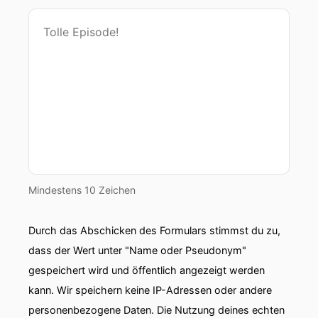
00:00:52: Hallo Holger, hallo Internet.
00:00:54: Ich bin Urs, ich bin Team Lead
Developer Experience in der PTO und
gemeinsam wollen wir euch Dinge erzählen über
Softwareentwicklung allgemein über
SoftwareEntwicklungen bei Job Rad Und ich
wünsche euch ganz viel Spaß mit der neuen
Folge.
00:01:12: Ganz viel Spaß, mit dir!
Mindestens 10 Zeichen
00:01:14: Natürlich ganz viel Spass mit mir.
Durch das Abschicken des Formulars stimmst du zu,
dass der Wert unter "Name oder Pseudonym"
00:01:15: Das ist auch immer gut.
gespeichert wird und öffentlich angezeigt werden
00:01:16: Man hat auch mehr zu sehr viel Spaß
kann. Wir speichern keine IP-Adressen oder andere
hier.
personenbezogene Daten. Die Nutzung deines echten